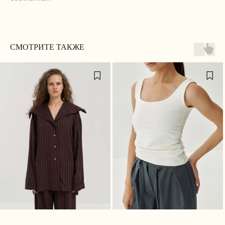
МАГАЗИН
ПОКУПАТЕЛЯМ
СМОТРИТЕ ТАКЖЕ
Каталог
Доставка
Личный кабинет
Оплата
Истории Márte
Возврат
О нас
Программа лояльности
Сертификаты
Контакты / Магазины
КОНТАКТЫ
+7 (912) 254-21-96
(Ежедневно 10:00–22:00 ЕКБ / 08:00–20:00 МСК)
MARTE@MARTE-RU.COM
TELEGRAM
INST*
*Принадлежит запрещённой и экстремистской
Meta
ДОКУМЕНТЫ
Политика обработки персональных данных
Согласие на обработку персональных данных