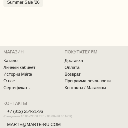
МАГАЗИН
ПОКУПАТЕЛЯМ
Каталог
Доставка
Личный кабинет
Оплата
Истории Márte
Возврат
О нас
Программа лояльности
Сертификаты
Контакты / Магазины
КОНТАКТЫ
+7 (912) 254-21-96
(Ежедневно 10:00–22:00 ЕКБ / 08:00–20:00 МСК)
MARTE@MARTE-RU.COM
TELEGRAM
INST*
*Принадлежит запрещённой и экстремистской
Meta
ДОКУМЕНТЫ
Политика обработки персональных данных
Согласие на обработку персональных данных
Cоглашение об использовании cookie файлов