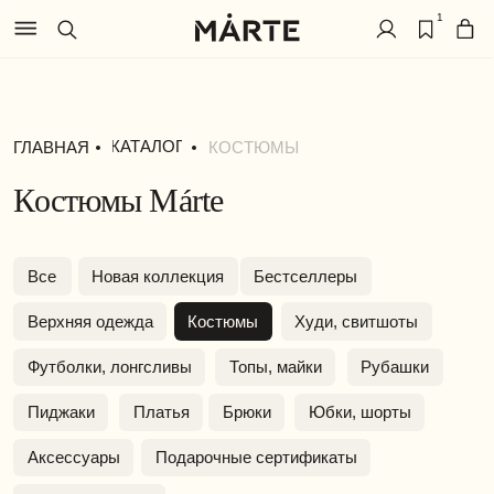
1
КАТАЛОГ
ГЛАВНАЯ
КОСТЮМЫ
Костюмы Márte
Все
Новая коллекция
Бестселлеры
Верхняя одежда
Костюмы
Худи, свитшоты
Футболки, лонгсливы
Топы, майки
Рубашки
Пиджаки
Платья
Брюки
Юбки, шорты
Аксессуары
Подарочные сертификаты
Summer Sale '26