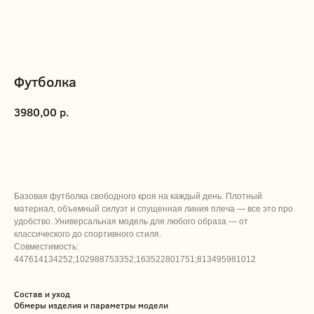
Футболка
р.
3980,00
ДОБАВИТЬ В КОРЗИНУ
Базовая футболка свободного кроя на каждый день. Плотный
материал, объемный силуэт и спущенная линия плеча — все это про
удобство. Универсальная модель для любого образа — от
классического до спортивного стиля.
Совместимость:
447614134252;102988753352;163522801751;813495981012
Состав и уход
Обмеры изделия и параметры модели