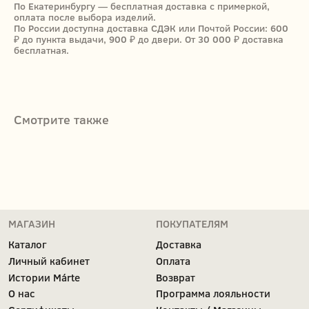
По Екатеринбургу — бесплатная доставка с примеркой,
Каталог
Доставка
оплата после выбора изделий.
По России доступна доставка СДЭК или Почтой России: 600
Личный кабинет
Оплата
₽ до пункта выдачи, 900 ₽ до двери. От 30 000 ₽ доставка
Истории Márte
Возврат
бесплатная.
О нас
Программа лояльности
Сертификаты
Контакты / Магазины
КОНТАКТЫ
+7 (912) 254-21-96
Смотрите также
(Ежедневно 10:00–22:00 ЕКБ / 08:00–20:00 МСК)
MARTE@MARTE-RU.COM
TELEGRAM
INST*
*Принадлежит запрещённой и экстремистской
Meta
ДОКУМЕНТЫ
Политика обработки персональных данных
Согласие на обработку персональных данных
Cоглашение об использовании cookie файлов
Публичная оферта
Реквизиты