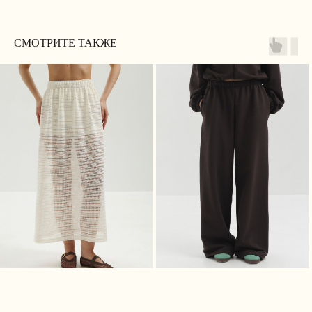
МАГАЗИН
ПОКУПАТЕЛЯМ
СМОТРИТЕ ТАКЖЕ
Каталог
Доставка
Личный кабинет
Оплата
Истории Márte
Возврат
О нас
Программа лояльности
Сертификаты
Контакты / Магазины
КОНТАКТЫ
+7 (912) 254-21-96
(Ежедневно 10:00–22:00 ЕКБ / 08:00–20:00 МСК)
MARTE@MARTE-RU.COM
TELEGRAM
INST*
*Принадлежит запрещённой и экстремистской
Meta
ДОКУМЕНТЫ
Политика обработки персональных данных
Согласие на обработку персональных данных
Cоглашение об использовании cookie файлов
Публичная оферта