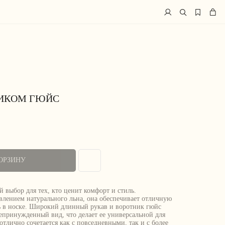
НИКОМ ГЮЙС
ОРЗИНУ
 выбор для тех, кто ценит комфорт и стиль.
влением натурального льна, она обеспечивает отличную
ь в носке. Широкий длинный рукав и воротник гюйс
принужденный вид, что делает ее универсальной для
отлично сочетается как с повседневными, так и с более