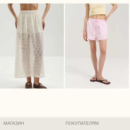
Каталог
Доставка
Личный кабинет
Оплата
Истории Márte
Возврат
О нас
Программа лояльности
Сертификаты
Контакты / Магазины
КОНТАКТЫ
+7 (912) 254-21-96
(Ежедневно 10:00–22:00 ЕКБ / 08:00–20:00 МСК)
MARTE@MARTE-RU.COM
TELEGRAM
INST*
*Принадлежит запрещённой и экстремистской
Meta
ДОКУМЕНТЫ
Политика обработки персональных данных
Согласие на обработку персональных данных
Cоглашение об использовании cookie файлов
Публичная оферта
Реквизиты