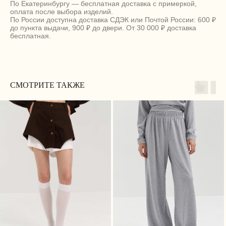
По Екатеринбургу — бесплатная доставка с примеркой,
оплата после выбора изделий.
По России доступна доставка СДЭК или Почтой России: 600 ₽
до пункта выдачи, 900 ₽ до двери. От 30 000 ₽ доставка
бесплатная.
МАГАЗИН
ПОКУПАТЕЛЯМ
Каталог
Доставка
СМОТРИТЕ ТАКЖЕ
Личный кабинет
Оплата
Истории Márte
Возврат
О нас
Программа лояльности
Сертификаты
Контакты / Магазины
КОНТАКТЫ
+7 (912) 254-21-96
(Ежедневно 10:00–22:00 ЕКБ / 08:00–20:00 МСК)
MARTE@MARTE-RU.COM
TELEGRAM
INST*
*Принадлежит запрещённой и экстремистской
Meta