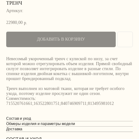
ТРЕНЧ
Артикул:
22980,00
р.
ДОБАВИТЬ В КОРЗИНУ
Невесомый укороченный тренч с кулиской по низу, за счет
которой можно отрегулировать объем изделия. Прямой свободный
силуэт позволяет интегрировать изделие в разные стили. По
спинке изделия двойная кокетка с вышивкой-логотипом, внутри
прошит брендированный подклад.
Тренч выполнен из матовой ткани, которая не требует особого
ухода, поэтому изделие прослужит не один сезон.
Совместимость:
715520761661;163522801751;840746909711;813495981012
Состав и уход
Обмеры изделия и параметры модели
Доставка
СОСТАВ И УХОД