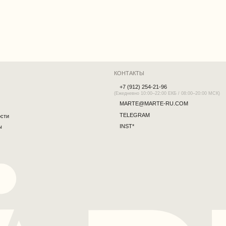
TELEGRAM
INST*
*Принадлежит запрещённой и экстремистской Meta